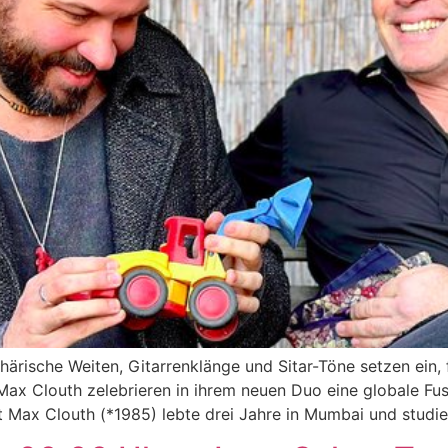
härische Weiten, Gitarrenklänge und Sitar-Töne setzen ein,
 Max Clouth zelebrieren in ihrem neuen Duo eine globale Fu
t Max Clouth (*1985) lebte drei Jahre in Mumbai und studie