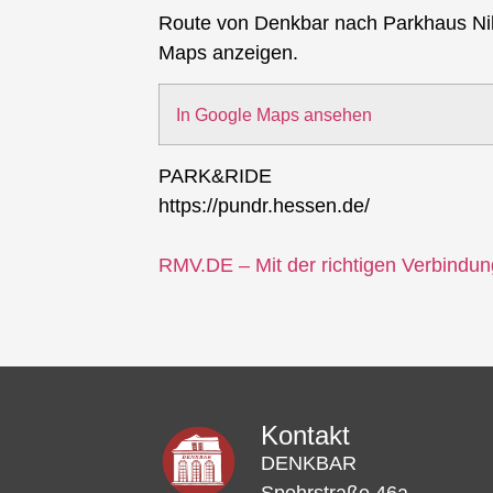
Route von Denkbar nach Parkhaus Ni
Maps anzeigen.
In Google Maps ansehen
PARK&RIDE
https://pundr.hessen.de/
RMV.DE – Mit der richtigen Verbindu
Kontakt
DENKBAR
Spohrstraße 46a