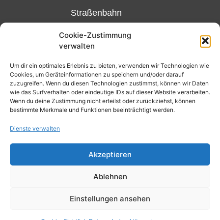
Straßenbahn
Linie 18
Cookie-Zustimmung
und 12,
verwalten
Haltestelle
Matthias-
Um dir ein optimales Erlebnis zu bieten, verwenden wir Technologien wie
Cookies, um Geräteinformationen zu speichern und/oder darauf
Beltz-
zuzugreifen. Wenn du diesen Technologien zustimmst, können wir Daten
Platz
wie das Surfverhalten oder eindeutige IDs auf dieser Website verarbeiten.
Wenn du deine Zustimmung nicht erteilst oder zurückziehst, können
oder
bestimmte Merkmale und Funktionen beeinträchtigt werden.
Bus Nr.
Dienste verwalten
32,
Haltestelle
Akzeptieren
Nibelungenplatz/FH
Ablehnen
Kontakt
Datenschutzerklärung
Einstellungen ansehen