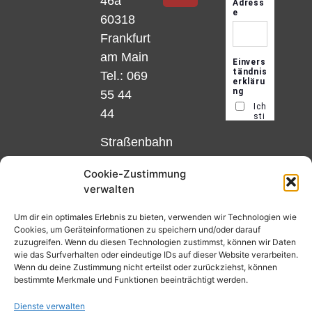
46a
60318
Frankfurt
am Main
Tel.: 069
55 44
44
Straßenbahn
Linie 18
Cookie-Zustimmung
und 12,
verwalten
Haltestelle
Matthias-
Um dir ein optimales Erlebnis zu bieten, verwenden wir Technologien wie
Cookies, um Geräteinformationen zu speichern und/oder darauf
Beltz-
zuzugreifen. Wenn du diesen Technologien zustimmst, können wir Daten
Platz
wie das Surfverhalten oder eindeutige IDs auf dieser Website verarbeiten.
Wenn du deine Zustimmung nicht erteilst oder zurückziehst, können
oder
bestimmte Merkmale und Funktionen beeinträchtigt werden.
Bus Nr.
Dienste verwalten
32,