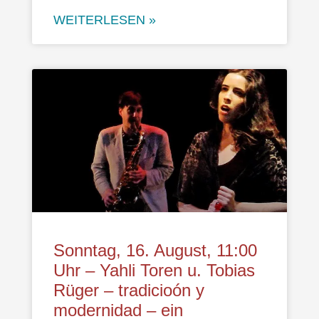
WEITERLESEN »
Sonntag, 16. August, 11:00
Uhr – Yahli Toren u. Tobias
Rüger – tradicioón y
modernidad – ein