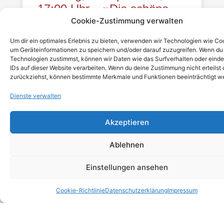
17:00 Uhr – »Die schöne
Cookie-Zustimmung verwalten
Müllerin« – Liederabend mit
Ruben Banzer und Florian
Um dir ein optimales Erlebnis zu bieten, verwenden wir Technologien wie Co
Wachter
um Geräteinformationen zu speichern und/oder darauf zuzugreifen. Wenn du
Technologien zustimmst, können wir Daten wie das Surfverhalten oder einde
IDs auf dieser Website verarbeiten. Wenn du deine Zustimmung nicht erteilst 
Mit dem Liederzyklus „Die schöne
zurückziehst, können bestimmte Merkmale und Funktionen beeinträchtigt w
Müllerin“ von Franz Schubert
Dienste verwalten
präsentieren
Akzeptieren
WEITERLESEN »
Ablehnen
Einstellungen ansehen
Cookie-Richtlinie
Datenschutzerklärung
Impressum