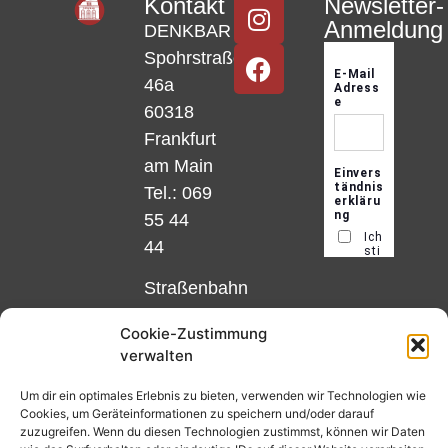
Kontakt
Newsletter-
Anmeldung
DENKBAR
Spohrstraße
46a
60318
Frankfurt
am Main
Tel.: 069
55 44
44
Straßenbahn
Linie 18
Cookie-Zustimmung
und 12,
verwalten
Haltestelle
Matthias-
Um dir ein optimales Erlebnis zu bieten, verwenden wir Technologien wie
Cookies, um Geräteinformationen zu speichern und/oder darauf
Beltz-
zuzugreifen. Wenn du diesen Technologien zustimmst, können wir Daten