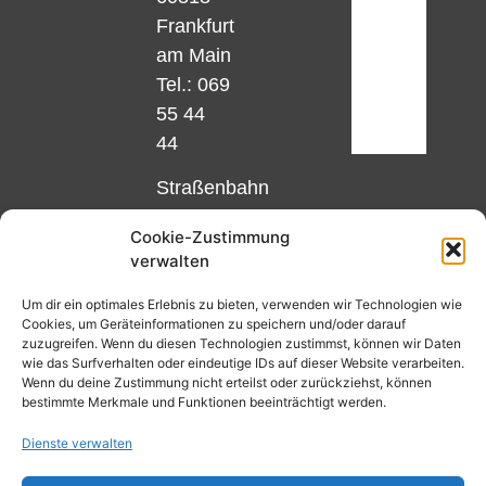
Frankfurt
am Main
Tel.: 069
55 44
44
Straßenbahn
Linie 18
Cookie-Zustimmung
und 12,
verwalten
Haltestelle
Matthias-
Um dir ein optimales Erlebnis zu bieten, verwenden wir Technologien wie
Cookies, um Geräteinformationen zu speichern und/oder darauf
Beltz-
zuzugreifen. Wenn du diesen Technologien zustimmst, können wir Daten
Platz
wie das Surfverhalten oder eindeutige IDs auf dieser Website verarbeiten.
Wenn du deine Zustimmung nicht erteilst oder zurückziehst, können
oder
bestimmte Merkmale und Funktionen beeinträchtigt werden.
Bus Nr.
Dienste verwalten
32,
Haltestelle