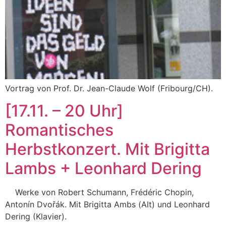
Vortrag von Prof. Dr. Jean-Claude Wolf (Fribourg/CH).
[17.11. – 20 Uhr]
Romantisches
Herbstkonzert. Mit Brigitta
Lambs + Leonhard Dering
Werke von Robert Schumann, Frédéric Chopin,
Antonín Dvořák. Mit Brigitta Ambs (Alt) und Leonhard
Dering (Klavier).