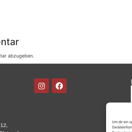
ntar
tar abzugeben.
Um dir ein 
 12,
Geräteinfor