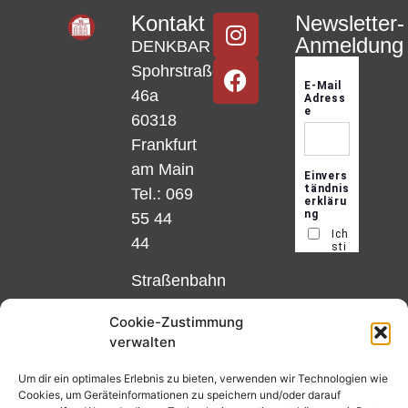
Kontakt
Newsletter-
Anmeldung
DENKBAR
Spohrstraße
46a
60318
Frankfurt
am Main
Tel.: 069
55 44
44
Straßenbahn
Linie 18
Cookie-Zustimmung
und 12,
verwalten
Haltestelle
Matthias-
Um dir ein optimales Erlebnis zu bieten, verwenden wir Technologien wie
Cookies, um Geräteinformationen zu speichern und/oder darauf
Beltz-