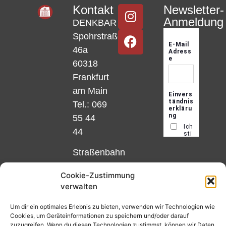
Kontakt
Newsletter-
Anmeldung
DENKBAR
Spohrstraße
46a
60318
Frankfurt
am Main
Tel.: 069
55 44
44
Straßenbahn
Linie 18
Cookie-Zustimmung
und 12,
verwalten
Haltestelle
Matthias-
Um dir ein optimales Erlebnis zu bieten, verwenden wir Technologien wie
Cookies, um Geräteinformationen zu speichern und/oder darauf
Beltz-
zuzugreifen. Wenn du diesen Technologien zustimmst, können wir Daten