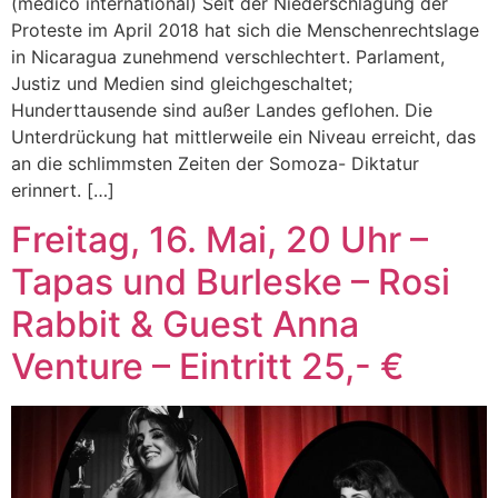
(medico international) Seit der Niederschlagung der
Proteste im April 2018 hat sich die Menschenrechtslage
in Nicaragua zunehmend verschlechtert. Parlament,
Justiz und Medien sind gleichgeschaltet;
Hunderttausende sind außer Landes geflohen. Die
Unterdrückung hat mittlerweile ein Niveau erreicht, das
an die schlimmsten Zeiten der Somoza- Diktatur
erinnert. […]
Freitag, 16. Mai, 20 Uhr –
Tapas und Burleske – Rosi
Rabbit & Guest Anna
Venture – Eintritt 25,- €