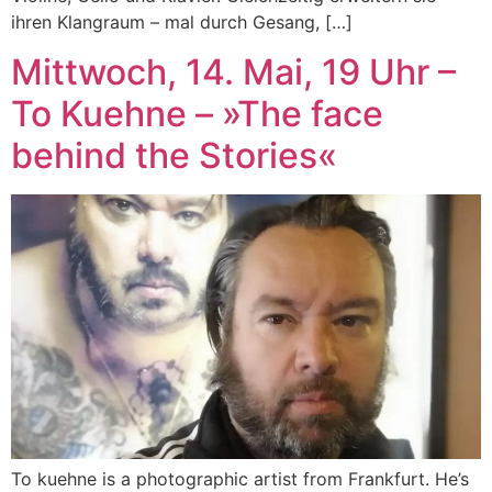
ihren Klangraum – mal durch Gesang, […]
Mittwoch, 14. Mai, 19 Uhr –
To Kuehne – »The face
behind the Stories«
To kuehne is a photographic artist from Frankfurt. He’s