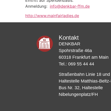
Eintritt auf Spendenbasis.
Anmeldung:
info@denkbar-ffm.de
http://www.mainfairladies.de
Kontakt
DENKBAR
Spohrstraße 46a
60318 Frankfurt am Main
Tel.: 069 55 44 44
Straßenbahn Linie 18 und
Haltestelle Matthias-Beltz
Bus Nr. 32, Haltestelle
Nibelungenplatz/FH