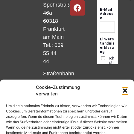
Spohrstraße
46a
60318
Frankfurt
am Main
Tel.: 069
55 44
44
Straßenbahn
Linie 18
Cookie-Zustimmung
und 12,
verwalten
Haltestelle
Matthias-
Um dir ein optimales Erlebnis zu bieten, verwenden wir Technologien wie
Cookies, um Geräteinformationen zu speichern und/oder darauf
Beltz-
zuzugreifen. Wenn du diesen Technologien zustimmst, können wir Daten
Platz
wie das Surfverhalten oder eindeutige IDs auf dieser Website verarbeiten.
Wenn du deine Zustimmung nicht erteilst oder zurückziehst, können
oder
bestimmte Merkmale und Funktionen beeinträchtigt werden.