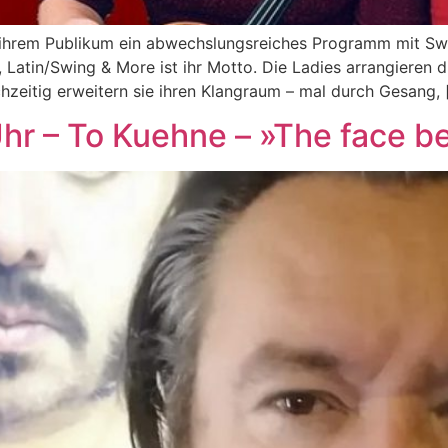
en ihrem Publikum ein abwechslungsreiches Programm mit Sw
Latin/Swing & More ist ihr Motto. Die Ladies arrangieren di
ichzeitig erweitern sie ihren Klangraum – mal durch Gesang, 
Uhr – To Kuehne – »The face b