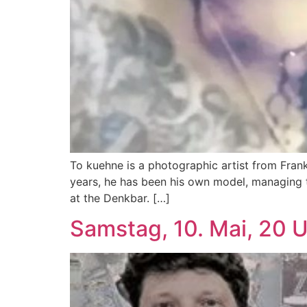
To kuehne is a photographic artist from Fran
years, he has been his own model, managing t
at the Denkbar. […]
Samstag, 10. Mai, 20 Uh