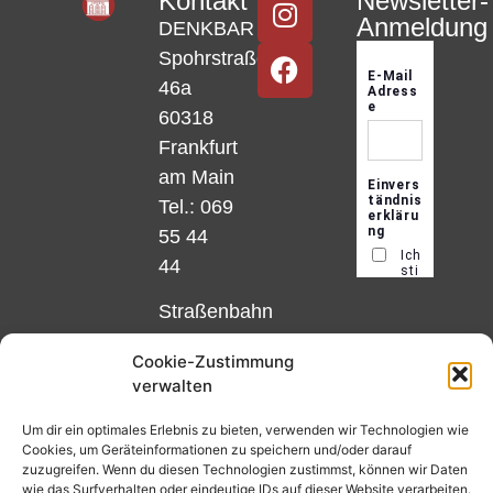
Kontakt
Newsletter-
Anmeldung
DENKBAR
Spohrstraße
46a
60318
Frankfurt
am Main
Tel.: 069
55 44
44
Straßenbahn
Linie 18
Cookie-Zustimmung
und 12,
verwalten
Haltestelle
Matthias-
Um dir ein optimales Erlebnis zu bieten, verwenden wir Technologien wie
Cookies, um Geräteinformationen zu speichern und/oder darauf
Beltz-
zuzugreifen. Wenn du diesen Technologien zustimmst, können wir Daten
Platz
wie das Surfverhalten oder eindeutige IDs auf dieser Website verarbeiten.