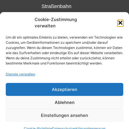
Straßenbahn
Linie 18
Cookie-Zustimmung
und 12,
verwalten
Haltestelle
Matthias-
Um dir ein optimales Erlebnis zu bieten, verwenden wir Technologien wie
Cookies, um Geräteinformationen zu speichern und/oder darauf
Beltz-
zuzugreifen. Wenn du diesen Technologien zustimmst, können wir Daten
Platz
wie das Surfverhalten oder eindeutige IDs auf dieser Website verarbeiten.
Wenn du deine Zustimmung nicht erteilst oder zurückziehst, können
oder
bestimmte Merkmale und Funktionen beeinträchtigt werden.
Bus Nr.
Dienste verwalten
32,
Haltestelle
Akzeptieren
Nibelungenplatz/FH
Ablehnen
Kontakt
Datenschutzerklärung
Einstellungen ansehen
Cookie-Richtlinie (EU)
Cookie-Richtlinie
Datenschutzerklärung
Impressum