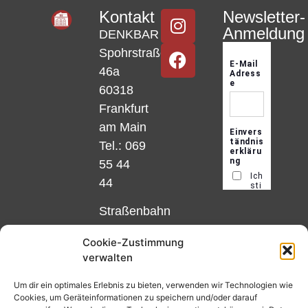
Kontakt
Newsletter-
Anmeldung
DENKBAR
Spohrstraße
46a
60318
Frankfurt
am Main
Tel.: 069
55 44
44
Straßenbahn
Linie 18
Cookie-Zustimmung
und 12,
verwalten
Haltestelle
Matthias-
Um dir ein optimales Erlebnis zu bieten, verwenden wir Technologien wie
Cookies, um Geräteinformationen zu speichern und/oder darauf
Beltz-