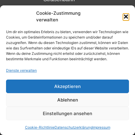
Linie 18
Cookie-Zustimmung
und 12,
verwalten
Haltestelle
Matthias-
Um dir ein optimales Erlebnis zu bieten, verwenden wir Technologien wie
Cookies, um Geräteinformationen zu speichern und/oder darauf
Beltz-
zuzugreifen. Wenn du diesen Technologien zustimmst, können wir Daten
Platz
wie das Surfverhalten oder eindeutige IDs auf dieser Website verarbeiten.
Wenn du deine Zustimmung nicht erteilst oder zurückziehst, können
oder
bestimmte Merkmale und Funktionen beeinträchtigt werden.
Bus Nr.
Dienste verwalten
32,
Haltestelle
Akzeptieren
Nibelungenplatz/FH
Ablehnen
Kontakt
Datenschutzerklärung
Einstellungen ansehen
Cookie-Richtlinie (EU)
Cookie-Richtlinie
Datenschutzerklärung
Impressum