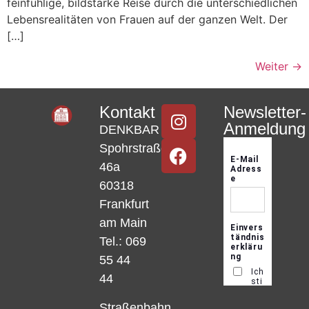
feinfühlige, bildstarke Reise durch die unterschiedlichen
Lebensrealitäten von Frauen auf der ganzen Welt. Der
[…]
Weiter
→
Kontakt
Newsletter-
Anmeldung
DENKBAR
Spohrstraße
46a
60318
Frankfurt
am Main
Tel.: 069
55 44
44
Straßenbahn