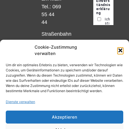
Tel.: 069
55 44
44
Straßenbahn
Linie 18
Cookie-Zustimmung
und 12,
verwalten
Haltestelle
Matthias-
Um dir ein optimales Erlebnis zu bieten, verwenden wir Technologien wie
Cookies, um Geräteinformationen zu speichern und/oder darauf
Beltz-
zuzugreifen. Wenn du diesen Technologien zustimmst, können wir Daten
Platz
wie das Surfverhalten oder eindeutige IDs auf dieser Website verarbeiten.
Wenn du deine Zustimmung nicht erteilst oder zurückziehst, können
oder
bestimmte Merkmale und Funktionen beeinträchtigt werden.
Bus Nr.
Dienste verwalten
32,
Haltestelle
Akzeptieren
Nibelungenplatz/FH