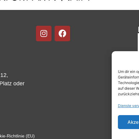
Um dir ein 
 12,
Geräteinfor
Technologie
-Platz oder
auf dieser W
zurückziehs
Dienste ver
Akze
ie-Richtlinie (EU)