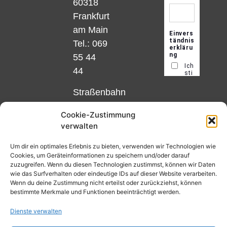
60318
Frankfurt
am Main
Tel.: 069
55 44
44
Straßenbahn
Linie 18
Cookie-Zustimmung
und 12,
verwalten
Haltestelle
Matthias-
Um dir ein optimales Erlebnis zu bieten, verwenden wir Technologien wie
Cookies, um Geräteinformationen zu speichern und/oder darauf
Beltz-
zuzugreifen. Wenn du diesen Technologien zustimmst, können wir Daten
Platz
wie das Surfverhalten oder eindeutige IDs auf dieser Website verarbeiten.
Wenn du deine Zustimmung nicht erteilst oder zurückziehst, können
oder
bestimmte Merkmale und Funktionen beeinträchtigt werden.
Bus Nr.
Dienste verwalten
32,