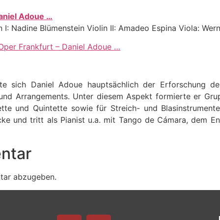
aniel Adoue …
in I: Nadine Blümenstein Violin II: Amadeo Espina Viola: We
per Frankfurt – Daniel Adoue …
e sich Daniel Adoue hauptsächlich der Erforschung d
nd Arrangements. Unter diesem Aspekt formierte er Grup
ette und Quintette sowie für Streich- und Blasinstrument
e und tritt als Pianist u.a. mit Tango de Cámara, dem E
ntar
tar abzugeben.