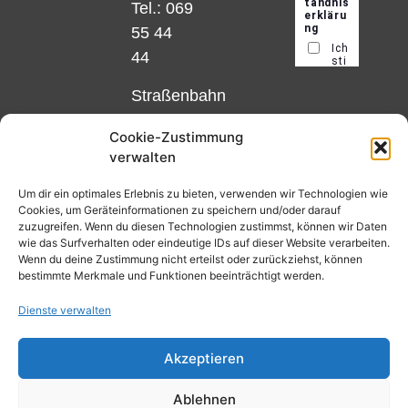
Tel.: 069
55 44
44
Straßenbahn
Linie 18
Cookie-Zustimmung
und 12,
verwalten
Haltestelle
Matthias-
Um dir ein optimales Erlebnis zu bieten, verwenden wir Technologien wie
Cookies, um Geräteinformationen zu speichern und/oder darauf
Beltz-
zuzugreifen. Wenn du diesen Technologien zustimmst, können wir Daten
Platz
wie das Surfverhalten oder eindeutige IDs auf dieser Website verarbeiten.
Wenn du deine Zustimmung nicht erteilst oder zurückziehst, können
oder
bestimmte Merkmale und Funktionen beeinträchtigt werden.
Bus Nr.
Dienste verwalten
32,
Haltestelle
Akzeptieren
Nibelungenplatz/FH
Ablehnen