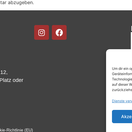
tar abzugeben.
Um dir ein 
 12,
Geräteinfor
Technologie
-Platz oder
auf dieser W
zurückziehs
Dienste ver
Akze
ie-Richtlinie (EU)