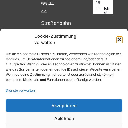
55 44
44
Straßenbahn
Linie 18
Cookie-Zustimmung
und 12,
verwalten
Haltestelle
Matthias-
Um dir ein optimales Erlebnis zu bieten, verwenden wir Technologien wie
Cookies, um Geräteinformationen zu speichern und/oder darauf
Beltz-
zuzugreifen. Wenn du diesen Technologien zustimmst, können wir Daten
Platz
wie das Surfverhalten oder eindeutige IDs auf dieser Website verarbeiten.
Wenn du deine Zustimmung nicht erteilst oder zurückziehst, können
oder
bestimmte Merkmale und Funktionen beeinträchtigt werden.
Bus Nr.
Dienste verwalten
32,
Haltestelle
Akzeptieren
Nibelungenplatz/FH
Ablehnen