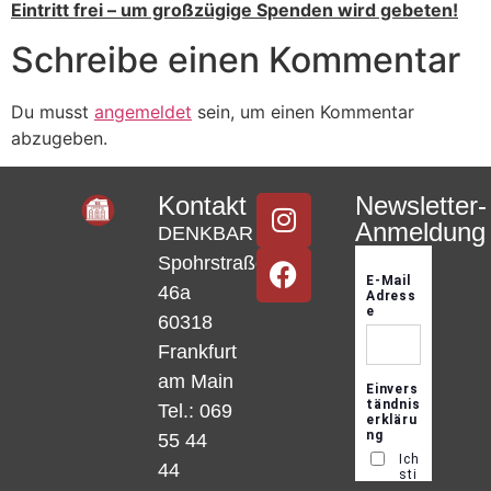
Eintritt frei – um großzügige Spenden wird gebeten!
Schreibe einen Kommentar
Du musst
angemeldet
sein, um einen Kommentar
abzugeben.
Kontakt
Newsletter-
Anmeldung
DENKBAR
Spohrstraße
46a
60318
Frankfurt
am Main
Tel.: 069
55 44
44