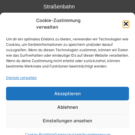
Straßenbahn
Linie 18
Cookie-Zustimmung
und 12,
verwalten
Haltestelle
Matthias-
Um dir ein optimales Erlebnis zu bieten, verwenden wir Technologien wie
Cookies, um Geräteinformationen zu speichern und/oder darauf
Beltz-
zuzugreifen. Wenn du diesen Technologien zustimmst, können wir Daten
Platz
wie das Surfverhalten oder eindeutige IDs auf dieser Website verarbeiten.
Wenn du deine Zustimmung nicht erteilst oder zurückziehst, können
oder
bestimmte Merkmale und Funktionen beeinträchtigt werden.
Bus Nr.
Dienste verwalten
32,
Haltestelle
Akzeptieren
Nibelungenplatz/FH
Ablehnen
Kontakt
Datenschutzerklärung
Einstellungen ansehen
Cookie-Richtlinie (EU)
Cookie-Richtlinie
Datenschutzerklärung
Impressum