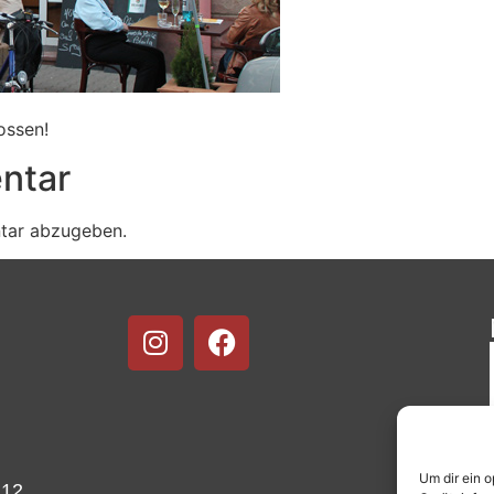
ossen!
ntar
tar abzugeben.
Um dir ein 
 12,