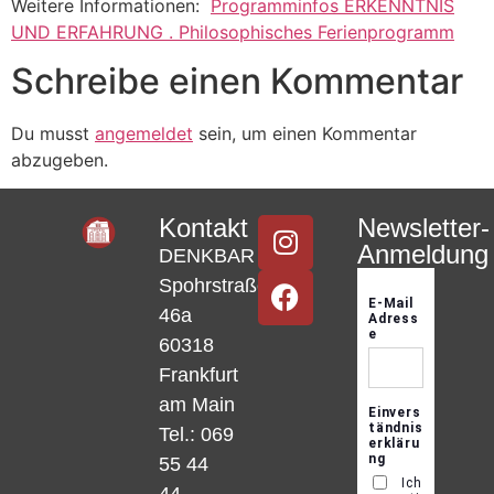
Weitere Informationen:
Programminfos ERKENNTNIS
UND ERFAHRUNG . Philosophisches Ferienprogramm
Schreibe einen Kommentar
Du musst
angemeldet
sein, um einen Kommentar
abzugeben.
Kontakt
Newsletter-
Anmeldung
DENKBAR
Spohrstraße
46a
60318
Frankfurt
am Main
Tel.: 069
55 44
44