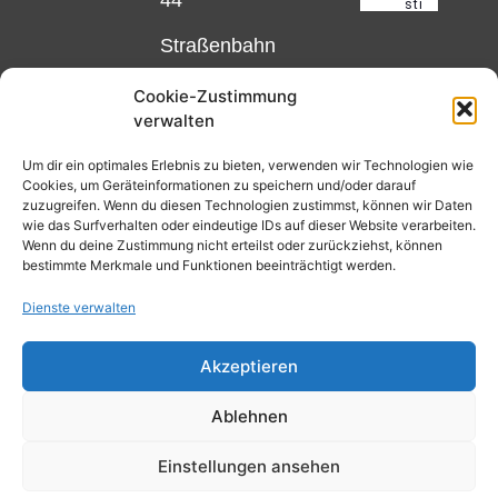
Straßenbahn
Linie 18
Cookie-Zustimmung
und 12,
verwalten
Haltestelle
Matthias-
Um dir ein optimales Erlebnis zu bieten, verwenden wir Technologien wie
Cookies, um Geräteinformationen zu speichern und/oder darauf
Beltz-
zuzugreifen. Wenn du diesen Technologien zustimmst, können wir Daten
Platz
wie das Surfverhalten oder eindeutige IDs auf dieser Website verarbeiten.
Wenn du deine Zustimmung nicht erteilst oder zurückziehst, können
oder
bestimmte Merkmale und Funktionen beeinträchtigt werden.
Bus Nr.
Dienste verwalten
32,
Haltestelle
Akzeptieren
Nibelungenplatz/FH
Ablehnen
Kontakt
Datenschutzerklärung
Einstellungen ansehen