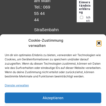
am Main
Tel.: 069
55 44
44
Straßenbahn
Linie 18
Cookie-Zustimmung
und 12,
verwalten
Haltestelle
Matthias-
Um dir ein optimales Erlebnis zu bieten, verwenden wir Technologien wie
Cookies, um Geräteinformationen zu speichern und/oder darauf
Beltz-
zuzugreifen. Wenn du diesen Technologien zustimmst, können wir Daten
Platz
wie das Surfverhalten oder eindeutige IDs auf dieser Website verarbeiten.
Wenn du deine Zustimmung nicht erteilst oder zurückziehst, können
oder
bestimmte Merkmale und Funktionen beeinträchtigt werden.
Bus Nr.
Dienste verwalten
32,
Haltestelle
Akzeptieren
Nibelungenplatz/FH