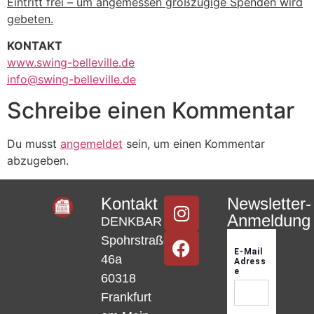
Eintritt frei – um angemessen großzügige Spenden wird
gebeten.
KONTAKT
www.swing-belleville.de
info@swing-belleville.de
Schreibe einen Kommentar
Du musst
angemeldet
sein, um einen Kommentar
abzugeben.
Kontakt
Newsletter-
Anmeldung
DENKBAR
Spohrstraße
46a
60318
Frankfurt