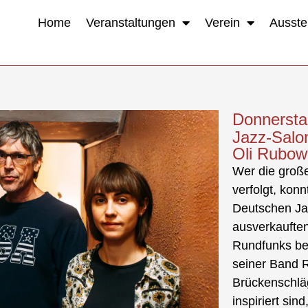
Home
Veranstaltungen
Verein
Ausste
Donnerstag
Jazz-Salo
Oli Rubow
Wer die große
verfolgt, kon
Deutschen Jaz
ausverkaufte
Rundfunks beg
seiner Band R
Brückenschläg
inspiriert si