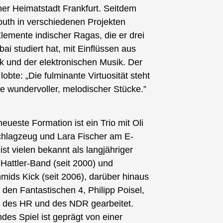
ner Heimatstadt Frankfurt. Seitdem
outh in verschiedenen Projekten
Elemente indischer Ragas, die er drei
ai studiert hat, mit Einflüssen aus
 und der elektronischen Musik. Der
lobte: „Die fulminante Virtuosität steht
te wundervoller, melodischer Stücke.”
eueste Formation ist ein Trio mit Oli
lagzeug und Lara Fischer am E-
st vielen bekannt als langjähriger
attler-Band (seit 2000) und
ids Kick (seit 2006), darüber hinaus
t den Fantastischen 4, Philipp Poisel,
 des HR und des NDR gearbeitet.
ndes Spiel ist geprägt von einer