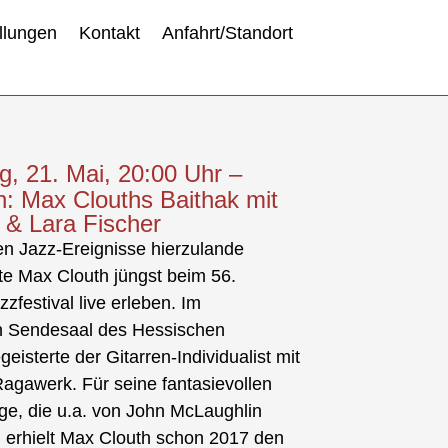
llungen
Kontakt
Anfahrt/Standort
, 21. Mai, 20:00 Uhr –
n: Max Clouths Baithak mit
 & Lara Fischer
n Jazz-Ereignisse hierzulande
nte Max Clouth jüngst beim 56.
zfestival live erleben. Im
n Sendesaal des Hessischen
eisterte der Gitarren-Individualist mit
agawerk. Für seine fantasievollen
e, die u.a. von John McLaughlin
nd, erhielt Max Clouth schon 2017 den