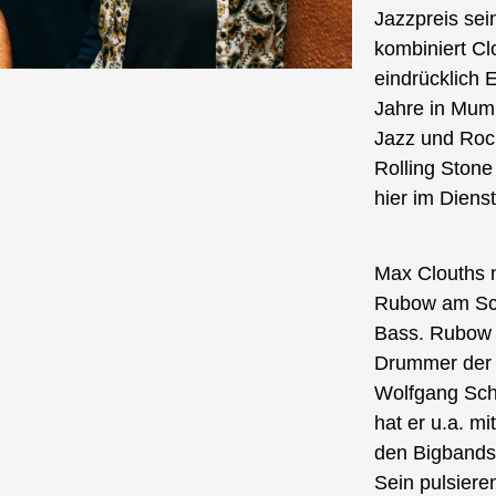
Jazzpreis sei
kombiniert Cl
eindrücklich 
Jahre in Mumb
Jazz und Rock
Rolling Stone 
hier im Diens
Max Clouths n
Rubow am Sch
Bass. Rubow i
Drummer der H
Wolfgang Schm
hat er u.a. mi
den Bigbands
Sein pulsiere