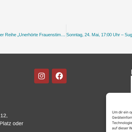
Mittwoch, 20. Mai 2026 · 19:00 bis 21:00 In der Reihe „Unerhörte Frauenstimmen“: Barbara Englert und Silke Scheuermann – „Gruppe 47 trifft Gegenwartslyrikerinnen“
Um dir ein 
 12,
Geräteinfor
Technologie
-Platz oder
auf dieser W