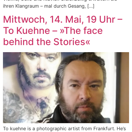
ihren Klangraum – mal durch Gesang, […]
Mittwoch, 14. Mai, 19 Uhr –
To Kuehne – »The face
behind the Stories«
To kuehne is a photographic artist from Frankfurt. He’s