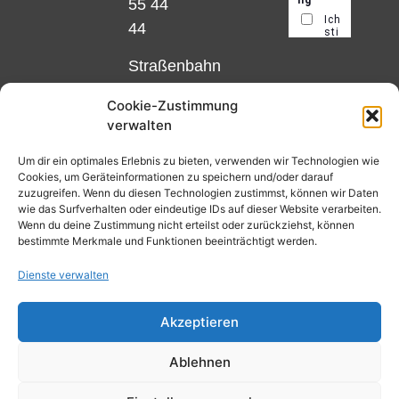
55 44
44
Straßenbahn
Linie 18
Cookie-Zustimmung
und 12,
verwalten
Haltestelle
Matthias-
Um dir ein optimales Erlebnis zu bieten, verwenden wir Technologien wie
Cookies, um Geräteinformationen zu speichern und/oder darauf
Beltz-
zuzugreifen. Wenn du diesen Technologien zustimmst, können wir Daten
Platz
wie das Surfverhalten oder eindeutige IDs auf dieser Website verarbeiten.
Wenn du deine Zustimmung nicht erteilst oder zurückziehst, können
oder
bestimmte Merkmale und Funktionen beeinträchtigt werden.
Bus Nr.
Dienste verwalten
32,
Haltestelle
Akzeptieren
Nibelungenplatz/FH
Ablehnen