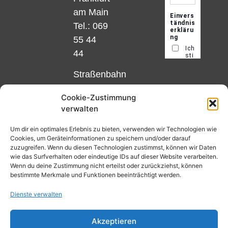
am Main
Tel.: 069
55 44
44
Straßenbahn
Linie 18
Cookie-Zustimmung
und 12,
verwalten
Haltestelle
Matthias-
Um dir ein optimales Erlebnis zu bieten, verwenden wir Technologien wie
Cookies, um Geräteinformationen zu speichern und/oder darauf
Beltz-
zuzugreifen. Wenn du diesen Technologien zustimmst, können wir Daten
Platz
wie das Surfverhalten oder eindeutige IDs auf dieser Website verarbeiten.
Wenn du deine Zustimmung nicht erteilst oder zurückziehst, können
oder
bestimmte Merkmale und Funktionen beeinträchtigt werden.
Bus Nr.
Dienste verwalten
32,
Haltestelle
Akzeptieren
Nibelungenplatz/FH