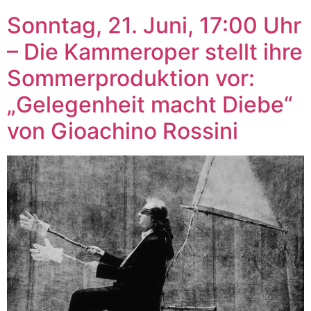
Sonntag, 21. Juni, 17:00 Uhr
– Die Kammeroper stellt ihre
Sommerproduktion vor:
„Gelegenheit macht Diebe“
von Gioachino Rossini