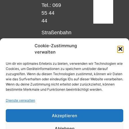
Tel.: 069
55 44
44
Straßenbahn
Linie 18
Cookie-Zustimmung
und 12,
verwalten
Haltestelle
Matthias-
Um dir ein optimales Erlebnis zu bieten, verwenden wir Technologien wie
Cookies, um Geräteinformationen zu speichern und/oder darauf
Beltz-
zuzugreifen. Wenn du diesen Technologien zustimmst, können wir Daten
Platz
wie das Surfverhalten oder eindeutige IDs auf dieser Website verarbeiten.
Wenn du deine Zustimmung nicht erteilst oder zurückziehst, können
oder
bestimmte Merkmale und Funktionen beeinträchtigt werden.
Bus Nr.
Dienste verwalten
32,
Haltestelle
Akzeptieren
Nibelungenplatz/FH
Ablehnen