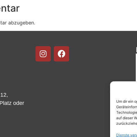
ntar
tar abzugeben.
 12,
Um dir ein 
-Platz oder
Geräteinfor
Technologie
auf dieser W
zurückziehs
Dienste ver