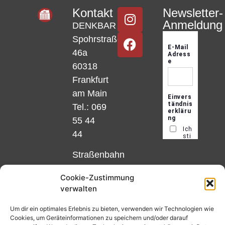
Kontakt
Newsletter-
Anmeldung
DENKBAR
Spohrstraße
46a
60318
Frankfurt
am Main
Tel.: 069
55 44
44
Straßenbahn
Linie 18
Cookie-Zustimmung
und 12,
verwalten
Haltestelle
Matthias-
Um dir ein optimales Erlebnis zu bieten, verwenden wir Technologien wie
Cookies, um Geräteinformationen zu speichern und/oder darauf
Beltz-