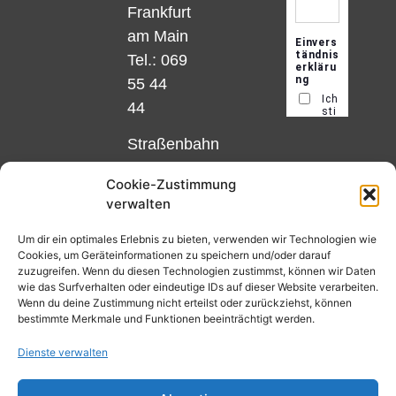
Frankfurt
am Main
Tel.: 069
55 44
44
Straßenbahn
Linie 18
Cookie-Zustimmung
und 12,
verwalten
Haltestelle
Matthias-
Um dir ein optimales Erlebnis zu bieten, verwenden wir Technologien wie
Cookies, um Geräteinformationen zu speichern und/oder darauf
Beltz-
zuzugreifen. Wenn du diesen Technologien zustimmst, können wir Daten
Platz
wie das Surfverhalten oder eindeutige IDs auf dieser Website verarbeiten.
Wenn du deine Zustimmung nicht erteilst oder zurückziehst, können
oder
bestimmte Merkmale und Funktionen beeinträchtigt werden.
Bus Nr.
Dienste verwalten
32,
Haltestelle