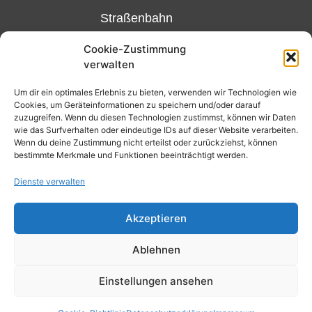
Straßenbahn
Linie 18
Cookie-Zustimmung
und 12,
verwalten
Haltestelle
Matthias-
Um dir ein optimales Erlebnis zu bieten, verwenden wir Technologien wie
Cookies, um Geräteinformationen zu speichern und/oder darauf
Beltz-
zuzugreifen. Wenn du diesen Technologien zustimmst, können wir Daten
Platz
wie das Surfverhalten oder eindeutige IDs auf dieser Website verarbeiten.
Wenn du deine Zustimmung nicht erteilst oder zurückziehst, können
oder
bestimmte Merkmale und Funktionen beeinträchtigt werden.
Bus Nr.
Dienste verwalten
32,
Haltestelle
Akzeptieren
Nibelungenplatz/FH
Ablehnen
Einstellungen ansehen
Kontakt
Datenschutzerklärung