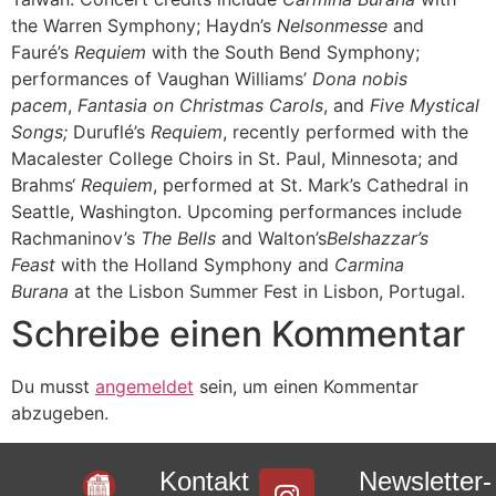
the Warren Symphony; Haydn’s
Nelsonmesse
and
Fauré’s
Requiem
with the South Bend Symphony;
performances of Vaughan Williams’
Dona nobis
pacem
,
Fantasia on Christmas Carols
, and
Five Mystical
Songs;
Duruflé’s
Requiem
, recently performed with the
Macalester College Choirs in St. Paul, Minnesota; and
Brahms‘
Requiem
, performed at St. Mark’s Cathedral in
Seattle, Washington. Upcoming performances include
Rachmaninov’s
The Bells
and Walton’s
Belshazzar’s
Feast
with the Holland Symphony and
Carmina
Burana
at the Lisbon Summer Fest in Lisbon, Portugal.
Schreibe einen Kommentar
Du musst
angemeldet
sein, um einen Kommentar
abzugeben.
Kontakt
Newsletter-