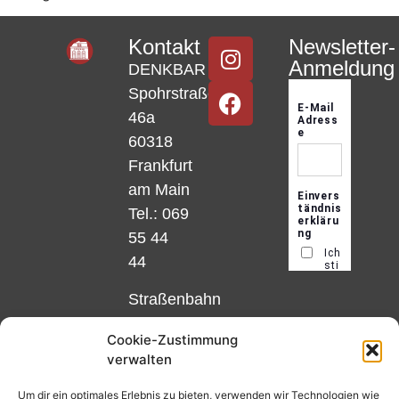
Kontakt
Newsletter-
Anmeldung
DENKBAR
Spohrstraße
46a
60318
Frankfurt
am Main
Tel.: 069
55 44
44
Straßenbahn
Linie 18
Cookie-Zustimmung
und 12,
verwalten
Haltestelle
Matthias-
Um dir ein optimales Erlebnis zu bieten, verwenden wir Technologien wie