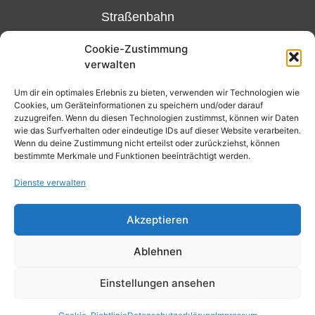
Straßenbahn
Linie 18
Cookie-Zustimmung
und 12,
verwalten
Haltestelle
Matthias-
Um dir ein optimales Erlebnis zu bieten, verwenden wir Technologien wie
Cookies, um Geräteinformationen zu speichern und/oder darauf
Beltz-
zuzugreifen. Wenn du diesen Technologien zustimmst, können wir Daten
Platz
wie das Surfverhalten oder eindeutige IDs auf dieser Website verarbeiten.
Wenn du deine Zustimmung nicht erteilst oder zurückziehst, können
oder
bestimmte Merkmale und Funktionen beeinträchtigt werden.
Bus Nr.
Dienste verwalten
32,
Haltestelle
Akzeptieren
Nibelungenplatz/FH
Ablehnen
Einstellungen ansehen
Kontakt
Datenschutzerklärung
Cookie-Richtlinie (EU)