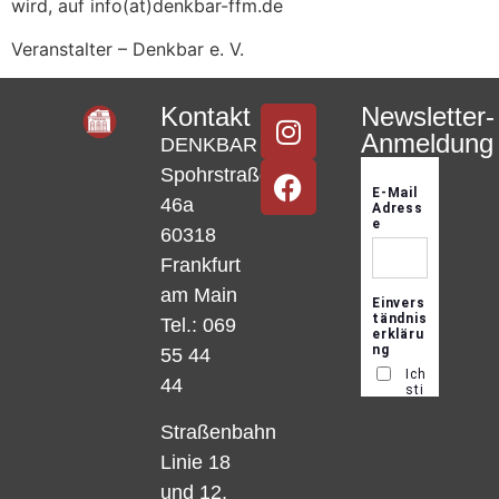
wird, auf
info(at)denkbar-ffm.de
Veranstalter – Denkbar e. V.
Kontakt
Newsletter-
Anmeldung
DENKBAR
Spohrstraße
46a
60318
Frankfurt
am Main
Tel.: 069
55 44
44
Straßenbahn
Linie 18
und 12,