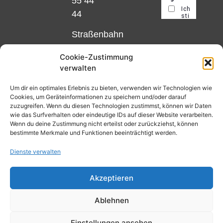
55 44
44
Straßenbahn
Linie 18
Cookie-Zustimmung
und 12,
verwalten
Haltestelle
Matthias-
Um dir ein optimales Erlebnis zu bieten, verwenden wir Technologien wie
Cookies, um Geräteinformationen zu speichern und/oder darauf
Beltz-
zuzugreifen. Wenn du diesen Technologien zustimmst, können wir Daten
Platz
wie das Surfverhalten oder eindeutige IDs auf dieser Website verarbeiten.
Wenn du deine Zustimmung nicht erteilst oder zurückziehst, können
oder
bestimmte Merkmale und Funktionen beeinträchtigt werden.
Bus Nr.
Dienste verwalten
32,
Haltestelle
Akzeptieren
Nibelungenplatz/FH
Ablehnen
Kontakt
Datenschutzerklärung
Einstellungen ansehen