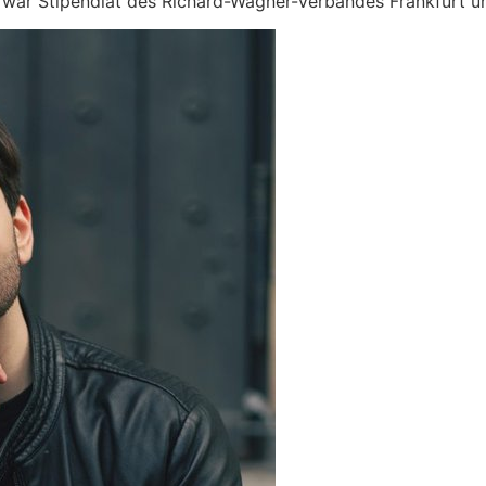
 war Stipendiat des Richard-Wagner-Verbandes Frankfurt u