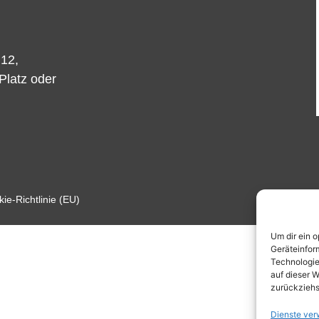
 12,
-Platz oder
ie-Richtlinie (EU)
Um dir ein 
Geräteinfor
Technologie
auf dieser W
zurückziehs
Dienste ver