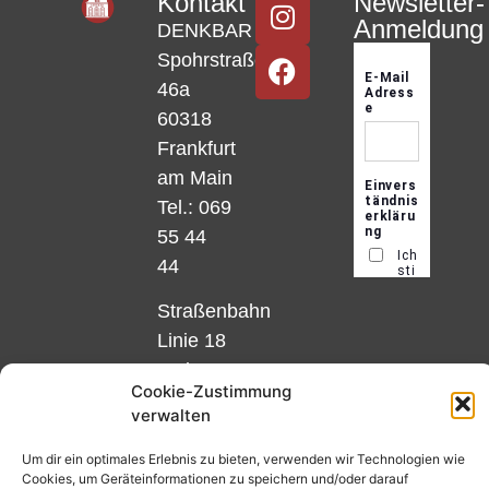
Kontakt
Newsletter-
Anmeldung
DENKBAR
Spohrstraße
46a
60318
Frankfurt
am Main
Tel.: 069
55 44
44
Straßenbahn
Linie 18
und 12,
Cookie-Zustimmung
Haltestelle
verwalten
Matthias-
Beltz-
Um dir ein optimales Erlebnis zu bieten, verwenden wir Technologien wie
Cookies, um Geräteinformationen zu speichern und/oder darauf
Platz