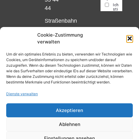
44
Straßenbahn
Linie 18
Cookie-Zustimmung
und 12,
verwalten
Haltestelle
Matthias-
Um dir ein optimales Erlebnis zu bieten, verwenden wir Technologien wie
Cookies, um Geräteinformationen zu speichern und/oder darauf
Beltz-
zuzugreifen. Wenn du diesen Technologien zustimmst, können wir Daten
Platz
wie das Surfverhalten oder eindeutige IDs auf dieser Website verarbeiten.
Wenn du deine Zustimmung nicht erteilst oder zurückziehst, können
oder
bestimmte Merkmale und Funktionen beeinträchtigt werden.
Bus Nr.
Dienste verwalten
32,
Haltestelle
Akzeptieren
Nibelungenplatz/FH
Ablehnen
Einstellungen ansehen
Kontakt
Datenschutzerklärung