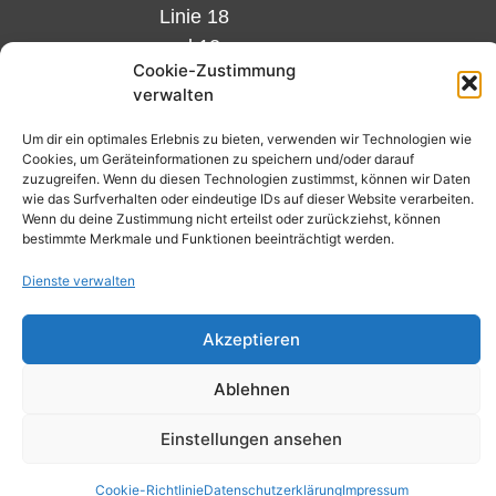
Linie 18
und 12,
Cookie-Zustimmung
Haltestelle
verwalten
Matthias-
Beltz-
Um dir ein optimales Erlebnis zu bieten, verwenden wir Technologien wie
Cookies, um Geräteinformationen zu speichern und/oder darauf
Platz
zuzugreifen. Wenn du diesen Technologien zustimmst, können wir Daten
oder
wie das Surfverhalten oder eindeutige IDs auf dieser Website verarbeiten.
Wenn du deine Zustimmung nicht erteilst oder zurückziehst, können
Bus Nr.
bestimmte Merkmale und Funktionen beeinträchtigt werden.
32,
Dienste verwalten
Haltestelle
Nibelungenplatz/FH
Akzeptieren
Ablehnen
Kontakt
Datenschutzerklärung
Einstellungen ansehen
Cookie-Richtlinie (EU)
Cookie-Richtlinie
Datenschutzerklärung
Impressum