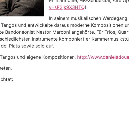
Philharmonie, HR-Sendesaal, Alte Op
v=sP2jk9X3HTQ
)
In seinem musikalischen Werdegang 
s Tangos und entwickelte daraus moderne Kompositionen u
nte Bandoneonist Nestor Marconi angehörte. Für Trios, Quart
chiedlichsten Instrumente komponiert er Kammermusikstücke
el Plata sowie solo auf.
e Tangos und eigene Kompositionen.
http://www.danieladou
beten.
chtet: