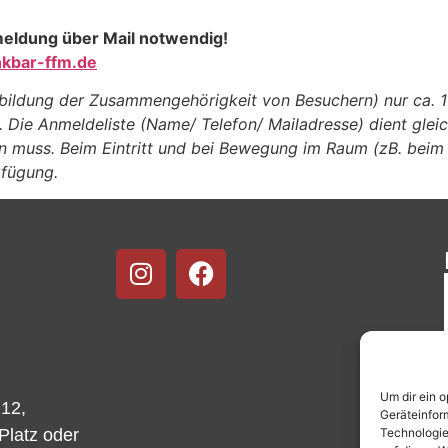
nmeldung über Mail notwendig!
nkbar-ffm.de
rbildung der Zusammengehörigkeit von Besuchern) nur ca.
n. Die Anmeldeliste (Name/ Telefon/ Mailadresse) dient gle
n muss. Beim Eintritt und bei Bewegung im Raum (zB. bei
erfügung.
Um dir ein 
 12,
Geräteinfor
Technologie
-Platz oder