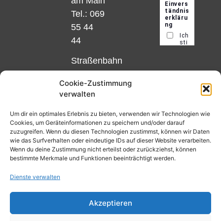
am Main
Tel.: 069
55 44
44
Straßenbahn
Linie 18
Cookie-Zustimmung
und 12,
verwalten
Haltestelle
Matthias-
Um dir ein optimales Erlebnis zu bieten, verwenden wir Technologien wie
Cookies, um Geräteinformationen zu speichern und/oder darauf
Beltz-
zuzugreifen. Wenn du diesen Technologien zustimmst, können wir Daten
Platz
wie das Surfverhalten oder eindeutige IDs auf dieser Website verarbeiten.
Wenn du deine Zustimmung nicht erteilst oder zurückziehst, können
oder
bestimmte Merkmale und Funktionen beeinträchtigt werden.
Bus Nr.
Dienste verwalten
32,
Haltestelle
Akzeptieren
Nibelungenplatz/FH